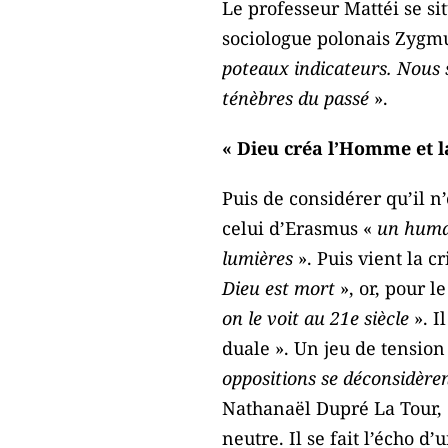
Le professeur Mattéi se sit
sociologue polonais Zygm
poteaux indicateurs. Nous 
ténèbres du passé
».
« Dieu créa l’Homme et 
Puis de considérer qu’il n
celui d’Erasmus «
un human
lumières
». Puis vient la 
Dieu est mort
», or, pour l
on le voit au 21e siècle
». 
duale ». Un jeu de tension
oppositions se déconsidèr
Nathanaël Dupré La Tour, 
neutre. Il se fait l’écho d