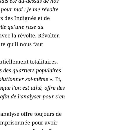
amais été au-dessus de nos
 pour moi : Je me révolte
ts des Indignés et de
elle qu’une ruse du
vec la révolte. Révolter,
lte qu’il nous faut
tiellement totalitaires.
s des quartiers populaires
volutionner soi-même
». Et,
ue l’on est athé, offre des
afin de l’analyser pour s’en
hanalyse offre toujours de
e emprisonnée pour avoir