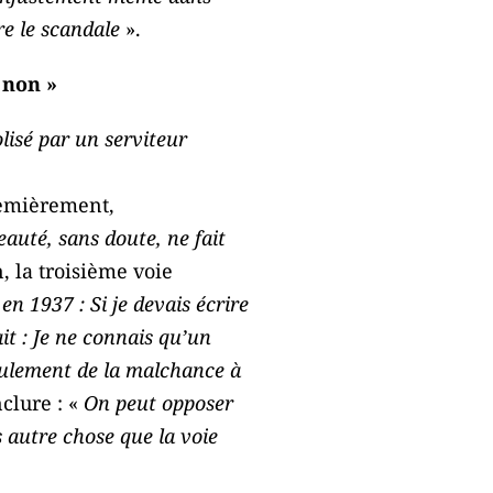
re le scandale
».
s non »
isé par un serviteur
premièrement,
auté, sans doute, ne fait
n, la troisième voie
en 1937 : Si je devais écrire
it : Je ne connais qu’un
eulement de la malchance à
nclure : «
On peut opposer
s autre chose que la voie