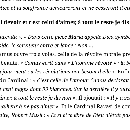
ustice et la souffrance demeureront et ne cesseront d’êt
 devoir et c’est celui d’aimer, à tout le reste je di
ntendu
». «
Dans cette pièce Maria appelle Dieu symbol
’aide, le serviteur entre et lance : Non
».
amus ouvre trois voies, celle de la révolte morale 
 beauté. «
Camus écrit dans « L’homme révolté » : la be
 jour vient où les révolutions ont besoin d’elle
». Enfi
du Cardinal : «
C’est celle de l’amour. Camus déclarait 
t cent pages dont 99 blanches. Sur la dernière il y aura
aimer, à tout le reste je dis non
». Il ajoutait : «
Il y a s
 malheur à ne pas aimer
». Et le Cardinal Ravasi de co
te, Robert Musil : « Et si être libre de Dieu n’était pa