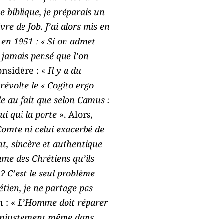
e biblique, je préparais un
re de Job. J’ai alors mis en
 en 1951 : « Si on admet
i jamais pensé que l’on
onsidère : «
Il y a du
révolte le « Cogito ergo
e au fait que selon Camus :
ui qui la porte
». Alors,
Comte ni celui exacerbé de
nt, sincère et authentique
me des Chrétiens qu’ils
 C’est le seul problème
étien, je ne partage pas
n : «
L’Homme doit réparer
rs injustement même dans