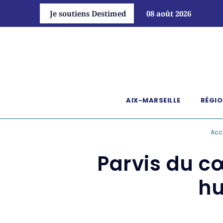
Je soutiens Destimed
08 août 2026
AIX-MARSEILLE
RÉGIO
Acc
Parvis du cœ
hu