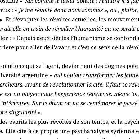
possible «
car, comme le disait Colette : renaître n’a j
mus : «
Je me révolte donc nous sommes », ou , plutôt,
». Et d’évoquer les révoltes actuelles, les mouvemen
erait-elle en train de réveiller l’humanité ou ne serait-
ler : « Depuis deux siècles l’humanisme se confond a
rière pour aller de l’avant et c’est ce sens de la révo
s solutions qui se figent, deviennent des dogmes poten
niversité argentine «
qui voulait transformer les jeune
rcheurs. Avant de révolutionner la cité, il faut se ré
 est un moyen mais l’expérience religieuse, même lorsq
 intérieures. Sur le divan on va se remémorer le passé 
pre singularité
».
des esprits les plus révoltés de son temps, et la psyc
lte. Elle cite à ce propos une psychanalyste syrienn