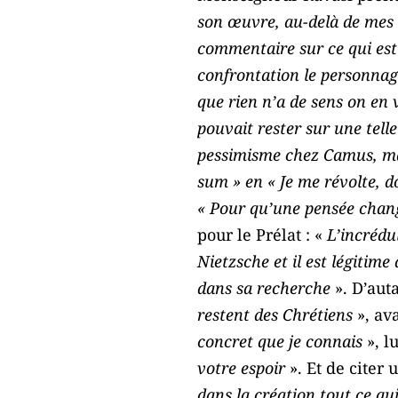
son œuvre, au-delà de mes l
commentaire sur ce qui est u
confrontation le personnage
que rien n’a de sens on en 
pouvait rester sur une tell
pessimisme chez Camus, mais 
sum » en « Je me révolte, 
« Pour qu’une pensée change
pour le Prélat : «
L’incrédul
Nietzsche et il est légitim
dans sa recherche
». D’aut
restent des Chrétiens
», ava
concret que je connais
», l
votre espoir
». Et de citer 
dans la création tout ce qu