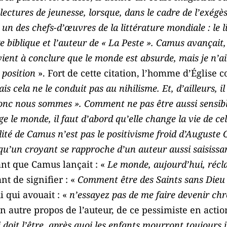
ectures de jeunesse, lorsque, dans le cadre de l’exégès
n des chefs-d’œuvres de la littérature mondiale : le liv
 biblique et l’auteur de « La Peste ». Camus avançait,
vient à conclure que le monde est absurde, mais je n’a
e position
». Fort de cette citation, l’homme d’Église c
cela ne le conduit pas au nihilisme. Et, d’ailleurs, il 
donc nous sommes ». Comment ne pas être aussi sensibl
 le monde, il faut d’abord qu’elle change la vie de cel
ité de Camus n’est pas le positivisme froid d’Auguste 
e qu’un croyant se rapproche d’un auteur aussi saisissa
ant que Camus lançait : «
Le monde, aujourd’hui, récla
nt de signifier : «
Comment être des Saints sans Dieu ?
ui qui avouait : «
n’essayez pas de me faire devenir chr
un autre propos de l’auteur, de ce pessimiste en actio
i doit l’être, après quoi les enfants mourront toujou