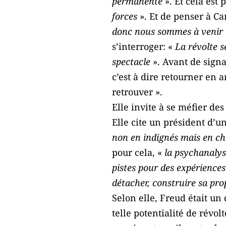
permanente
». Et cela est 
forces
». Et de penser à Ca
donc nous sommes à venir
s’interroger: «
La révolte s
spectacle
». Avant de signa
c’est à dire retourner en ar
retrouver ».
Elle invite à se méfier de
Elle cite un président d’u
non en indignés mais en che
pour cela, «
la psychanalyse
pistes pour des expériences
détacher, construire sa pro
Selon elle, Freud était un 
telle potentialité de révo