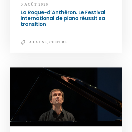
5 AOÛT 2026
La Roque-d’Anthéron. Le Festival
international de piano réussit sa
transition
A LA UNE
,
CULTURE