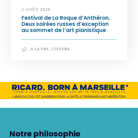
5 AOÛT 2026
Festival de La Roque d’Anthéron.
Deux soirées russes d’exception
au sommet de l’art pianistique
A LA UNE
,
CULTURE
Notre philosophie