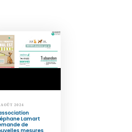
 AOÛT 2024
association
téphane Lamart
emande de
ouvelles mesures