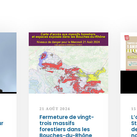
21 AOÛT 2024
15
Fermeture de vingt-
L’
ur
trois massifs
S
forestiers dans les
d
Bouches-du-Rhône
n