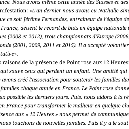
ance. Nous avons même cette année des Suisses et de
nifestation: «
L’an dernier nous avons eu Nathalie Simo
que ce soit Jérôme Fernandez, entraîneur de l’équipe 
 France, détient le record de buts en équipe nationale
es (2008 et 2012), trois championnats d’Europe (2006,
e (2001, 2009, 2011 et 2015). Il a accepté volontiers,
itative
».
s raisons de la présence de Point rose aux 12 Heures:
ce qui sauve ceux qui perdent un enfant. Une amitié qu
vons créé l’association pour soutenir les familles dans
amilles chaque année en France. Le Point rose donne d
ieux possible les derniers jours. Puis, nous aidons à la 
n France pour transformer le malheur en quelque chos
résence aux « 12 Heures » nous permet de communiquer 
nous touchons de nouvelles familles. Puis il y a le sou