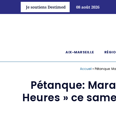
Je soutiens Destimed
08 août 2026
AIX-MARSEILLE
RÉGIO
Accueil
»
Pétanque: Mar
Pétanque: Marat
Heures » ce same