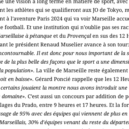
he une vision à long terme en matière de sport, av
nt les athlètes qui se qualifieront aux JO de Tokyo, m
nt à l’aventure Paris 2024 qui va voir Marseille accue
e football. Et une institution qui n’oublie pas ses ra
rseillaise à pétanque
et du
Provençal
en sus des 12 
ant le président Renaud Muselier avance à son tour:
ncontournable. Il est donc pour nous important de la 
 de la plus belle des façons que le sport a une dimens
la population
». La ville de Marseille reste également
oit en baisse
». Gérard Poncié rappelle que les 12 He
ertains jouaient la montre nous avons introduit une ce
ce domaine
». C’est aussi un concours par addition de p
plages du Prado, entre 9 heures et 17 heures. Et la for
sage de 95% avec des équipes qui viennent de plus en p
arseillais, 30% d’équipes venant du reste du départe