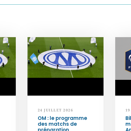
24 JUILLET 2026
19
OM : le programme
Bi
des matchs de
m
préparation
An