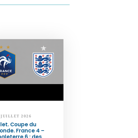
 JUILLET 2026
llet. Coupe du
onde. France 4 –
gleterre 6 : des