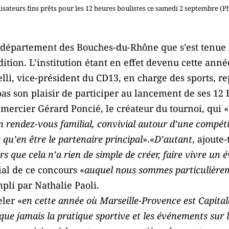
isateurs fins prêts pour les 12 heures boulistes ce samedi 2 septembre (
du département des Bouches-du-Rhône que s’est tenue
dition. L’institution étant en effet devenu cette anné
lli, vice-président du CD13, en charge des sports, r
as son plaisir de participer au lancement de ses 12 
remercier Gérard Poncié, le créateur du tournoi, qui «
un rendez-vous familial, convivial autour d’une compét
qu’en être le partenaire principal
».«
D’autant
, ajoute-
ors que cela n’a rien de simple de créer, faire vivre un
ial de ce concours «
auquel nous sommes particulièrem
li par Nathalie Paoli.
ler «
en cette année où Marseille-Provence est Capital
ue jamais la pratique sportive et les événements sur l