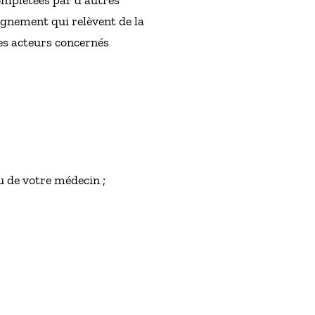
omplétées par d’autres
agnement qui relèvent de la
es acteurs concernés
u de votre médecin ;