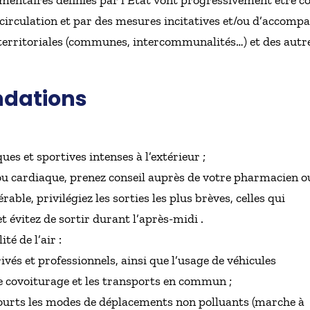
entaires définies par l’État vont progressivement être c
circulation et par des mesures incitatives et/ou d’accomp
 territoriales (communes, intercommunalités…) et des autr
dations
ues et sportives intenses à l’extérieur ;
ou cardiaque, prenez conseil auprès de votre pharmacien o
rable, privilégiez les sorties les plus brèves, celles qui
t évitez de sortir durant l’après-midi .
té de l’air :
vés et professionnels, ainsi que l’usage de véhicules
e covoiturage et les transports en commun ;
 courts les modes de déplacements non polluants (marche à