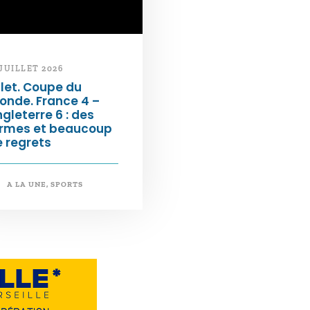
 JUILLET 2026
llet. Coupe du
onde. France 4 –
gleterre 6 : des
armes et beaucoup
 regrets
A LA UNE
,
SPORTS