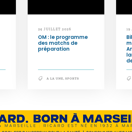
24 JUILLET 2026
19
OM : le programme
Bi
des matchs de
m
préparation
An
l
de
A LA UNE
,
SPORTS