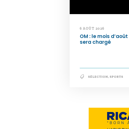
6 AOÛT 2026
OM : le mois d’août
sera chargé
SÉLECTION
,
SPORTS