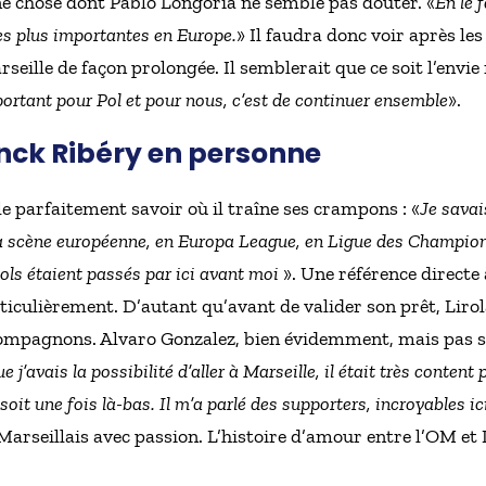
ne chose dont Pablo Longoria ne semble pas douter. «
En le 
des plus importantes en Europe.
» Il faudra donc voir après les
arseille de façon prolongée. Il semblerait que ce soit l’envi
ortant pour Pol et pour nous, c’est de continuer ensemble
».
anck Ribéry en personne
e parfaitement savoir où il traîne ses crampons : «
Je savai
 la scène européenne, en Europa League, en Ligue des Champion
ols étaient passés par ici avant moi
». Une référence directe
rticulièrement. D’autant qu’avant de valider son prêt, Liro
compagnons. Alvaro Gonzalez, bien évidemment, mais pas s
e j’avais la possibilité d’aller à Marseille, il était très content 
soit une fois là-bas. Il m’a parlé des supporters, incroyables ici
 Marseillais avec passion. L’histoire d’amour entre l’OM e