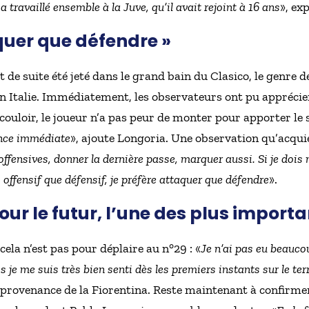
a travaillé ensemble à la Juve, qu’il avait rejoint à 16 ans
», ex
quer que défendre »
t de suite été jeté dans le grand bain du Clasico, le genre d
 en Italie. Immédiatement, les observateurs ont pu appréci
n couloir, le joueur n’a pas peur de monter pour apporter le
ance immédiate
», ajoute Longoria. Une observation qu’acquies
ffensives, donner la dernière passe, marquer aussi. Si je dois 
 offensif que défensif, je préfère attaquer que défendre
».
our le futur, l’une des plus import
 cela n’est pas pour déplaire au n°29 : «
Je n’ai pas eu beauc
je me suis très bien senti dès les premiers instants sur le ter
n provenance de la Fiorentina. Reste maintenant à confirm