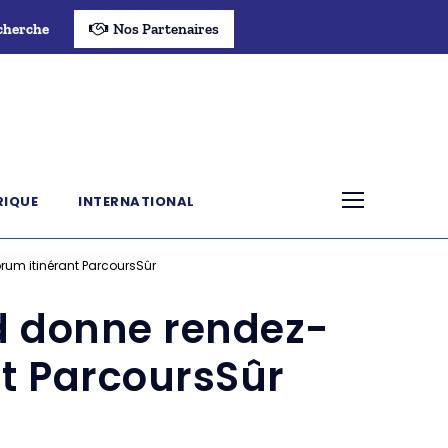
cherche
Nos Partenaires
RIQUE
INTERNATIONAL
rum itinérant ParcoursSûr
d donne rendez-
nt ParcoursSûr