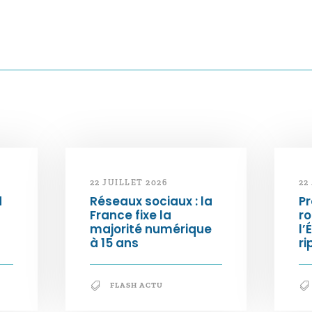
22 JUILLET 2026
22
d
Réseaux sociaux : la
Pr
France fixe la
ro
majorité numérique
l’
à 15 ans
ri
FLASH ACTU