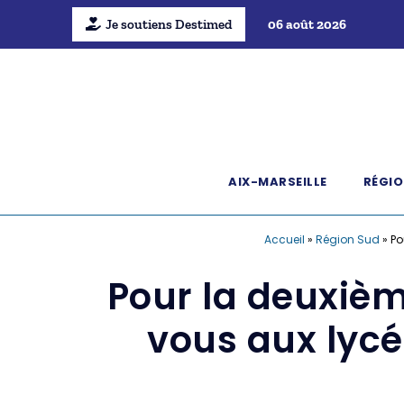
Je soutiens Destimed
06 août 2026
AIX-MARSEILLE
RÉGIO
Accueil
»
Région Sud
»
Po
Pour la deuxiè
vous aux lycé