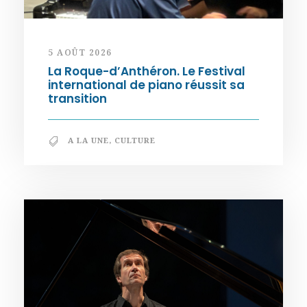
5 AOÛT 2026
La Roque-d’Anthéron. Le Festival
international de piano réussit sa
transition
A LA UNE
,
CULTURE