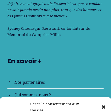
déﬁnitivement gagné mais l’essentiel est que ce combat
ne soit jamais perdu non plus, tant que des hommes et
des femmes sont prêts à le mener. »
Sydney Chouraqui
, Résistant, co-fondateur du
Mémorial du Camp des Milles
En savoir +
Nos partenaires
Qui sommes-nous ?
Gérer le consentement aux
Contactez-nous
cookies