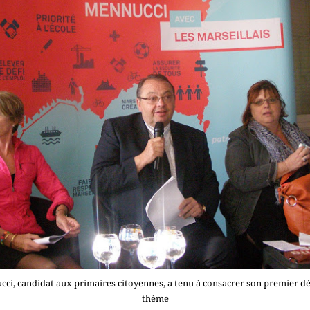
cci, candidat aux primaires citoyennes, a tenu à consacrer son premier dé
thème