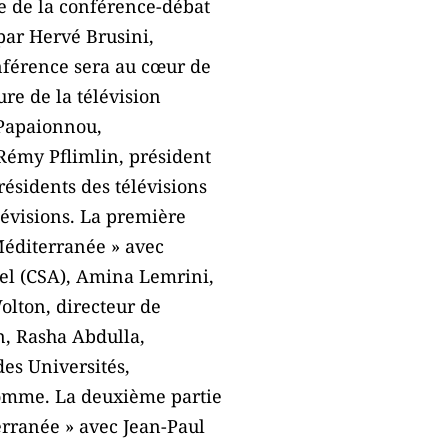
e de la conférence-débat
par Hervé Brusini,
onférence sera au cœur de
re de la télévision
 Papaionnou,
Rémy Pflimlin, président
résidents des télévisions
évisions. La première
 Méditerranée » avec
uel (CSA), Amina Lemrini,
olton, directeur de
n, Rasha Abdulla,
des Universités,
Homme. La deuxième partie
erranée » avec Jean-Paul