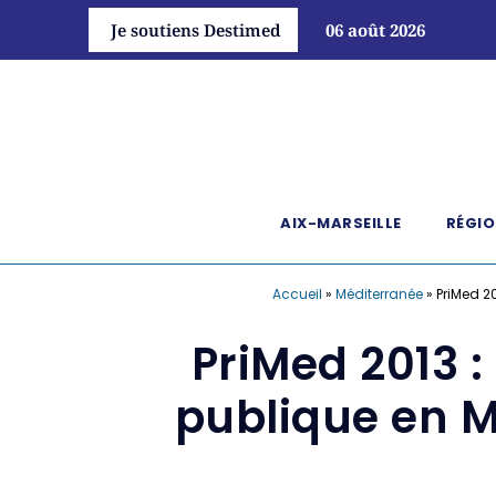
Je soutiens Destimed
06 août 2026
AIX-MARSEILLE
RÉGIO
Accueil
»
Méditerranée
»
PriMed 2
PriMed 2013 :
publique en Mé