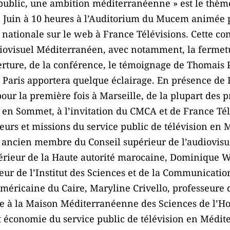
e public, une ambition méditerranéenne » est le thèm
 Juin à 10 heures à l’Auditorium du Mucem animée 
 nationale sur le web à France Télévisions. Cette c
diovisuel Méditerranéen, avec notamment, la fermetu
rture, de la conférence, le témoignage de Thomais
 Paris apportera quelque éclairage. En présence de 
pour la première fois à Marseille, de la plupart des p
en Sommet, à l’invitation du CMCA et de France Tél
aleurs et missions du service public de télévision en
, ancien membre du Conseil supérieur de l’audiovis
érieur de la Haute autorité marocaine, Dominique W
eur de l’Institut des Sciences et de la Communicatio
américaine du Caire, Maryline Crivello, professeure 
e à la Maison Méditerranéenne des Sciences de l’
 économie du service public de télévision en Médit