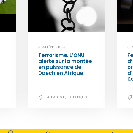
6 AOÛT 2026
6 
Terrorisme. L’ONU
Fe
alerte sur la montée
d’
en puissance de
or
Daech en Afrique
d
K
A LA UNE
,
POLITIQUE