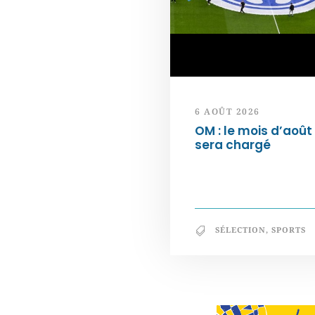
6 AOÛT 2026
OM : le mois d’août
sera chargé
SÉLECTION
,
SPORTS