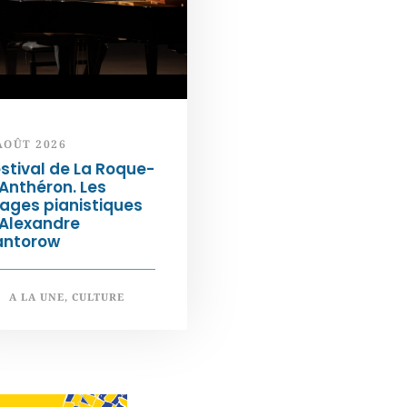
AOÛT 2026
stival de La Roque-
Anthéron. Les
ages pianistiques
’Alexandre
antorow
A LA UNE
,
CULTURE