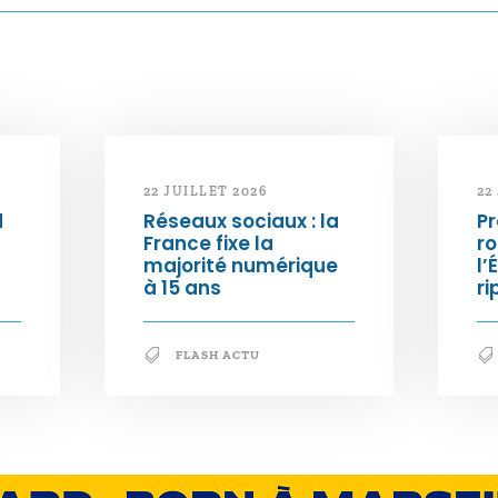
22 JUILLET 2026
22
d
Réseaux sociaux : la
Pr
France fixe la
ro
majorité numérique
l’
à 15 ans
ri
FLASH ACTU