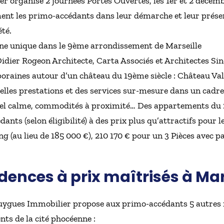
 organise 2 journées Portes Ouvertes, les 1er et 2 décemb
nt les primo-accédants dans leur démarche et leur présente
été.
e unique dans le 9ème arrondissement de Marseille
idier Rogeon Architecte, Carta Associés et Architectes Sin
oraines autour d’un château du 19ème siècle : Château V
belles prestations et des services sur-mesure dans un cadr
iel calme, commodités à proximité… Des appartements du 2
ants (selon éligibilité) à des prix plus qu’attractifs pour l
ng (au lieu de 185 000 €), 210 170 € pour un 3 Pièces avec 
idences à prix maîtrisés à Mar
ygues Immobilier propose aux primo-accédants 5 autres r
ts de la cité phocéenne :