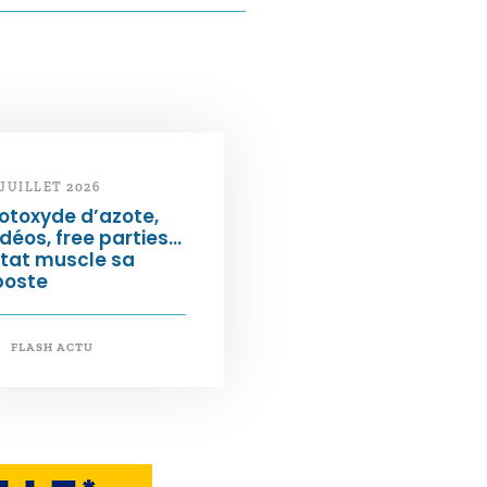
 JUILLET 2026
otoxyde d’azote,
déos, free parties…
État muscle sa
poste
FLASH ACTU