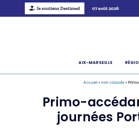
Je soutiens Destimed
07 août 2026
AIX-MARSEILLE
RÉGIO
Accueil
»
non classés
»
Primo
Primo-accédan
journées Port