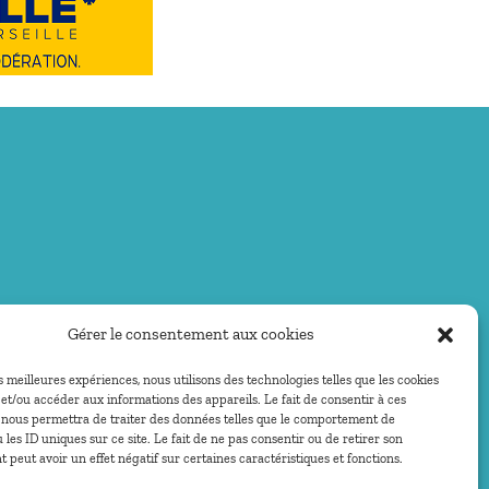
Gérer le consentement aux cookies
es meilleures expériences, nous utilisons des technologies telles que les cookies
et/ou accéder aux informations des appareils. Le fait de consentir à ces
 nous permettra de traiter des données telles que le comportement de
 les ID uniques sur ce site. Le fait de ne pas consentir ou de retirer son
peut avoir un effet négatif sur certaines caractéristiques et fonctions.