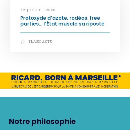
22 JUILLET 2026
Protoxyde d’azote, rodéos, free
parties… l’État muscle sa riposte
FLASH ACTU
Notre philosophie