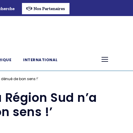
cherche
Nos Partenaires
RIQUE
INTERNATIONAL
 dénué de bon sens !’
a Région Sud n’a
n sens !’