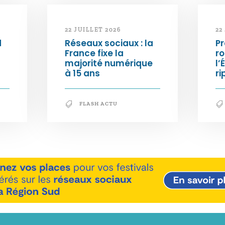
22 JUILLET 2026
22
d
Réseaux sociaux : la
Pr
France fixe la
ro
majorité numérique
l’
à 15 ans
ri
FLASH ACTU