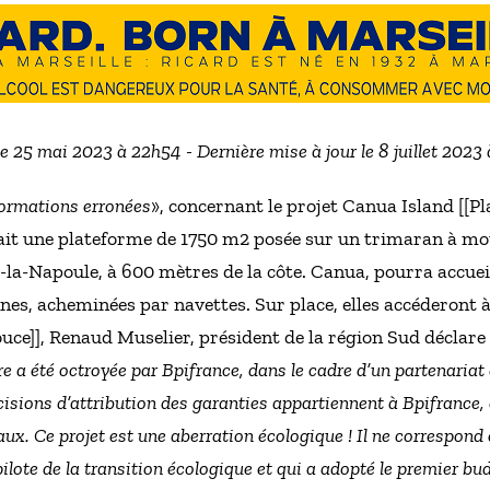
le 25 mai 2023 à 22h54 - Dernière mise à jour le 8 juillet 2023
nformations erronées
», concernant le projet Canua Island [[Pl
ait une plateforme de 1750 m2 posée sur un trimaran à mote
-la-Napoule, à 600 mètres de la côte. Canua, pourra accueil
es, acheminées par navettes. Sur place, elles accéderont à
douce]], Renaud Muselier, président de la région Sud décla
re a été octroyée par Bpifrance, dans le cadre d’un partenariat
cisions d’attribution des garanties appartiennent à Bpifrance, e
aux. Ce projet est une aberration écologique ! Il ne correspond e
pilote de la transition écologique et qui a adopté le premier 