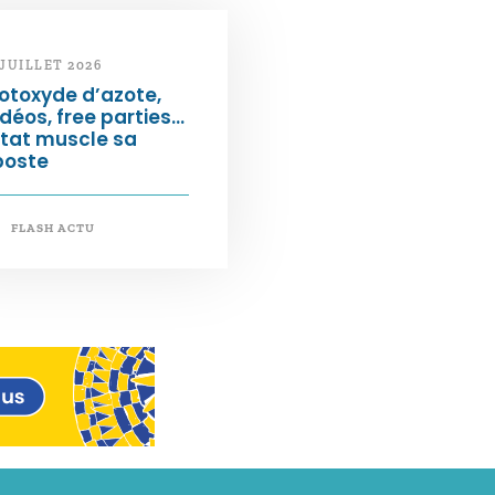
 JUILLET 2026
otoxyde d’azote,
déos, free parties…
État muscle sa
poste
FLASH ACTU