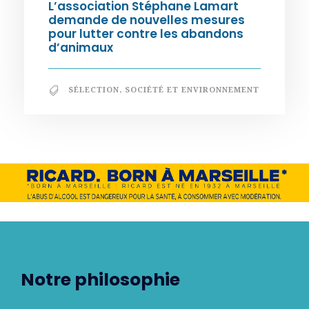
L’association Stéphane Lamart
demande de nouvelles mesures
pour lutter contre les abandons
d’animaux
SÉLECTION
,
SOCIÉTÉ ET ENVIRONNEMENT
Notre philosophie