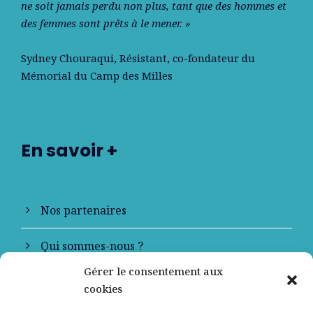
ne soit jamais perdu non plus, tant que des hommes et
des femmes sont prêts à le mener. »
Sydney Chouraqui
, Résistant, co-fondateur du
Mémorial du Camp des Milles
En savoir +
Nos partenaires
Qui sommes-nous ?
Gérer le consentement aux
Contactez-nous
cookies