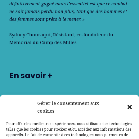
déﬁnitivement gagné mais l’essentiel est que ce combat
ne soit jamais perdu non plus, tant que des hommes et
des femmes sont prêts à le mener. »
Sydney Chouraqui
, Résistant, co-fondateur du
Mémorial du Camp des Milles
En savoir +
Nos partenaires
Gérer le consentement aux
cookies
Qui sommes-nous ?
Pour offrir les meilleures expériences, nous utilisons des technologies
telles que les cookies pour stocker et/ou accéder aux informations des
Contactez-nous
appareils. Le fait de consentir à ces technologies nous permettra de