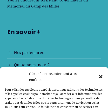
Sydney Chouraqui
, Résistant, co-fondateur du
Mémorial du Camp des Milles
En savoir +
Nos partenaires
Qui sommes-nous ?
Gérer le consentement aux
Contactez-nous
cookies
Mentions légales
Pour offrir les meilleures expériences, nous utilisons des technologies
telles que les cookies pour stocker et/ou accéder aux informations des
appareils. Le fait de consentir à ces technologies nous permettra de
Politique de confidentialité
traiter des données telles que le comportement de navigation ou les
ID uniques sur ce site. Le fait de ne pas consentir ou de retirer son