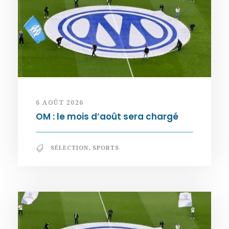
6 AOÛT 2026
OM : le mois d’août sera chargé
SÉLECTION
,
SPORTS