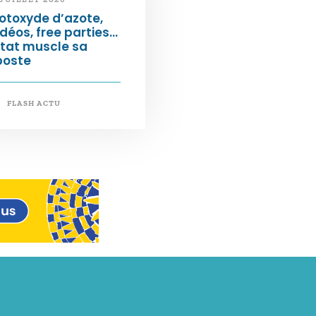
otoxyde d’azote,
déos, free parties…
État muscle sa
poste
FLASH ACTU