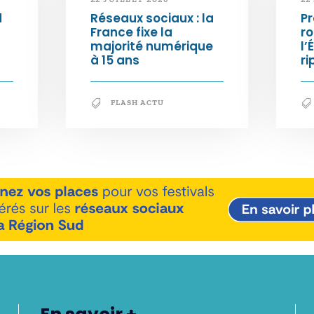
d
Réseaux sociaux : la
Pr
France fixe la
ro
majorité numérique
l’
à 15 ans
ri
FLASH ACTU