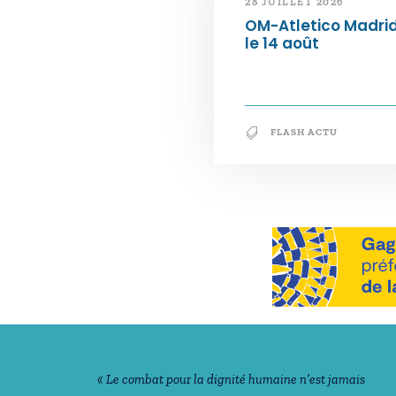
28 JUILLET 2026
OM-Atletico Madri
le 14 août
FLASH ACTU
Notre philosophie
« Le combat pour la dignité humaine n’est jamais