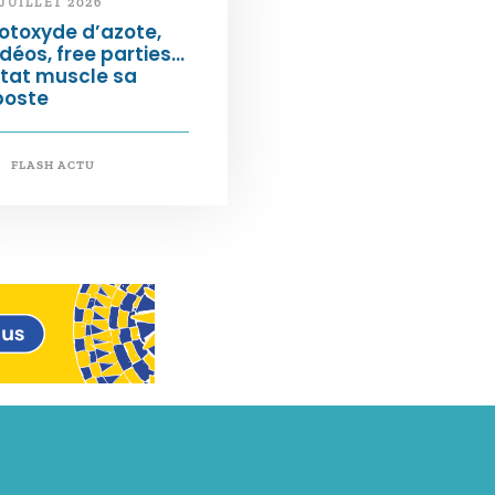
 JUILLET 2026
otoxyde d’azote,
déos, free parties…
État muscle sa
poste
FLASH ACTU