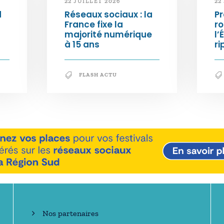
22 JUILLET 2026
22
d
Réseaux sociaux : la
Pr
France fixe la
ro
majorité numérique
l’
à 15 ans
ri
FLASH ACTU
En savoir +
Nos partenaires