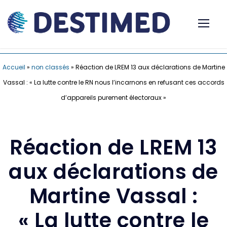
Accueil
»
non classés
»
Réaction de LREM 13 aux déclarations de Martine
Vassal : « La lutte contre le RN nous l’incarnons en refusant ces accords
d’appareils purement électoraux »
Réaction de LREM 13
aux déclarations de
Martine Vassal :
« La lutte contre le