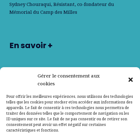
Sydney Chouraqui
, Résistant, co-fondateur du
Mémorial du Camp des Milles
En savoir +
Nos partenaires
Gérer le consentement aux
cookies
Qui sommes-nous ?
Pour offrir les meilleures expériences, nous utilisons des technologies
telles que les cookies pour stocker et/ou accéder aux informations des
Contactez-nous
appareils. Le fait de consentir à ces technologies nous permettra de
traiter des données telles que le comportement de navigation ou les
ID uniques sur ce site. Le fait de ne pas consentir ou de retirer son
Mentions légales
consentement peut avoir un effet négatif sur certaines
caractéristiques et fonctions.
Politique de confidentialité