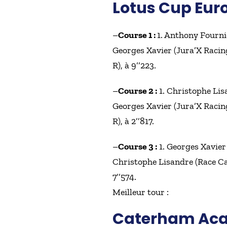
Lotus Cup Eur
–
Course 1 :
1. Anthony Fourni
Georges Xavier (Jura’X Racin
R), à 9’’223.
–
Course 2 :
1. Christophe Lisa
Georges Xavier (Jura’X Racin
R), à 2’’817.
–
Course 3 :
1. Georges Xavier
Christophe Lisandre (Race Car
7’’574.
Meilleur tour :
Caterham Ac