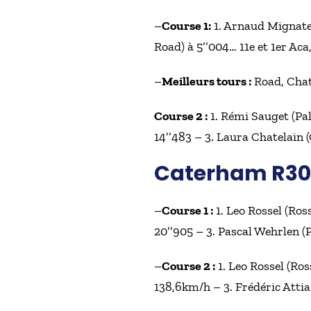
–
Course 1:
1. Arnaud Mignatel
Road) à 5’’004… 11e et 1er Aca
–
Meilleurs tours :
Road, Chate
Course 2 :
1. Rémi Sauget (Pal
14’’483 – 3. Laura Chatelain (
Caterham R3
–
Course 1 :
1. Leo Rossel (Ross
20’’905 – 3. Pascal Wehrlen (P
–
Course 2 :
1. Leo Rossel (Ros
138,6km/h – 3. Frédéric Attia 