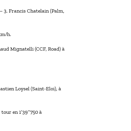
– 3. Francis Chatelain (Palm,
9km/h.
naud Mignatelli (CCF, Road) à
astien Loysel (Saint-Eloi), à
 tour en 1’39’’750 à