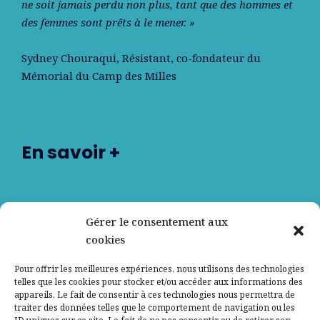
ne soit jamais perdu non plus, tant que des hommes et
des femmes sont prêts à le mener. »
Sydney Chouraqui
, Résistant, co-fondateur du
Mémorial du Camp des Milles
En savoir +
Nos partenaires
Gérer le consentement aux
cookies
Qui sommes-nous ?
Pour offrir les meilleures expériences, nous utilisons des technologies
telles que les cookies pour stocker et/ou accéder aux informations des
Contactez-nous
appareils. Le fait de consentir à ces technologies nous permettra de
traiter des données telles que le comportement de navigation ou les