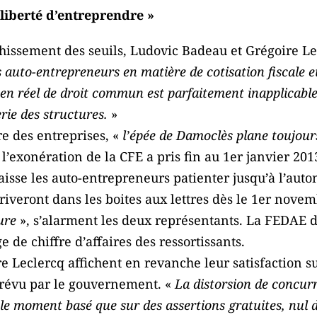
 liberté d’entreprendre »
chissement des seuils, Ludovic Badeau et Grégoire L
s auto-entrepreneurs en matière de cotisation fiscale et
e en réel de droit commun est parfaitement inapplicabl
erie des structures.
»
re des entreprises, «
l’épée de Damoclès plane toujours
 l’exonération de la CFE a pris fin au 1er janvier 20
laisse les auto-entrepreneurs patienter jusqu’à l’aut
iveront dans les boites aux lettres dès le 1er novem
lure
», s’alarment les deux représentants. La FEDAE 
 de chiffre d’affaires des ressortissants.
e Leclercq affichent en revanche leur satisfaction 
prévu par le gouvernement. «
La distorsion de concurr
 le moment basé que sur des assertions gratuites, nul 