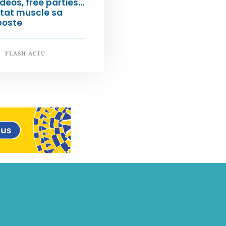
déos, free parties…
État muscle sa
poste
FLASH ACTU