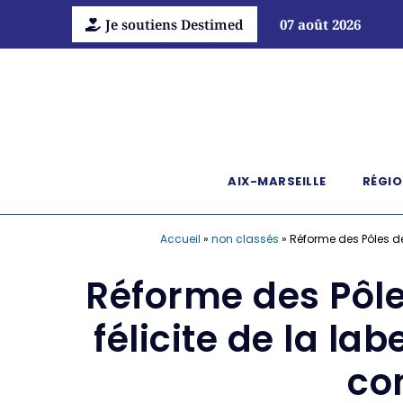
Je soutiens Destimed
07 août 2026
AIX-MARSEILLE
RÉGIO
Accueil
»
non classés
»
Réforme des Pôles de 
Réforme des Pôle
félicite de la la
co