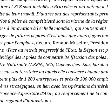
titec et SCS sont installés à Bruxelles et ont obtenu le
té de leur travail. D’autres ont des représentants pe
os 8 pôles de compétitivité sont la vitrine de la régio
mes d’innovation à l’échelle mondiale, qui soutiennen
rger de futures pépites. C’est ainsi que nous gagnerons
 et pour l’emploi
», déclare Renaud Muselier, Présiden
t: «
Face au retrait progressif de l’État, la Région est 
vilégié des 8 pôles de compétitivité [[Fusion des pôles 
être Naturalité (ABEN), SCS, Capenergies, Eau, Eurobi
s sur son territoire auxquels elle consacre chaque ann
tent plus de 1 200 entreprises et près de 300 000 emplo
ières stratégiques, en lien avec les Opérations d’Intér
Provence-Alpes-Côte d’Azur, au renforcement de la comp
le régional d’innovation.
»