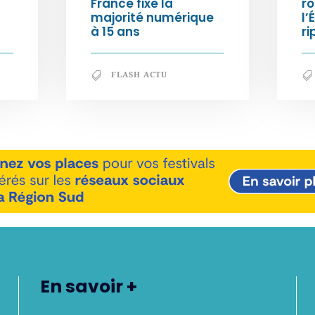
France fixe la
ro
majorité numérique
l’
à 15 ans
ri
FLASH ACTU
En savoir +