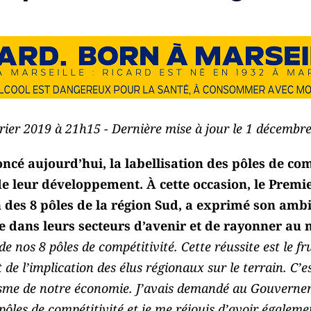
vrier 2019 à 21h15 - Dernière mise à jour le 1 décemb
é aujourd’hui, la labellisation des pôles de com
de leur développement. À cette occasion, le Premie
n des 8 pôles de la région Sud, a exprimé son amb
nce dans leurs secteurs d’avenir et de rayonner au
de nos 8 pôles de compétitivité. Cette réussite est le fr
e l’implication des élus régionaux sur le terrain. C’e
me de notre économie. J’avais demandé au Gouvernem
les de compétitivité et je me réjouis d’avoir égaleme