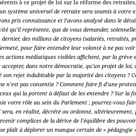
érents à ce projet de loi sur la réforme des retraite
t un système universel de retraite sera soumis à votre 
ons pris connaissance et l’avons analysé dans le détail
avité qu’il représente, que de vous demander, solennell
dernier, des millions de citoyens (salariés, retraités, p
fermeté, pour faire entendre leur volonté à ne pas voir 
s actions médiatiques visibles affichent, par la grève 
accepter, dans notre démocratie, qu’un projet de loi, q
é son rejet indubitable par la majorité des citoyens 
rme n’est pas consentie ? Comment faire fi d’une protes
ceux qui la portent à défaut de les entendre ? Sur la f
nie votre rôle au sein du Parlement ; pourrez-vous fair
el sera, en réalité, décrété ou ordonné, ultérieurement, 
evenir complices de la dérive de l’équilibre des pouvoir
se plaît à déplorer un manque certain de « pédagogie »