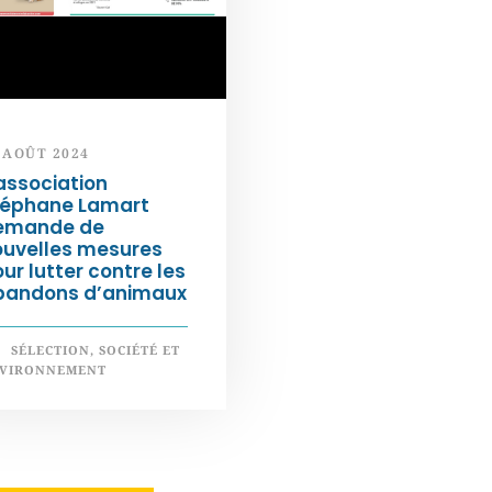
 AOÛT 2024
association
téphane Lamart
emande de
ouvelles mesures
ur lutter contre les
bandons d’animaux
SÉLECTION
,
SOCIÉTÉ ET
VIRONNEMENT