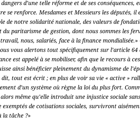
dangers d’une telle réforme et de ses conséquences, et
e se renforce. Mesdames et Messieurs les députés, il e
 de notre solidarité nationale, des valeurs de fondati
t du paritarisme de gestion, dont nous sommes les ferv
travail, nous, salariés, face à la finance mondialisée.
» 
ous vous alertons tout spécifiquement sur l’article 64 d
rance est appelé à se mobiliser, afin que le recours à ce
uisse ainsi bénéficier pleinement du dynamisme de l’ép
 dit, tout est écrit ; en plus de voir sa vie « active » ral
tement d’un système où règne la loi du plus fort. Comm
é alors même qu’elle introduit une injustice sociale sa
e exemptés de cotisations sociales, survivront aisémen
à la tâche ?
»