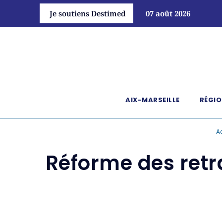
Je soutiens Destimed
07 août 2026
AIX-MARSEILLE
RÉGIO
A
Réforme des retra