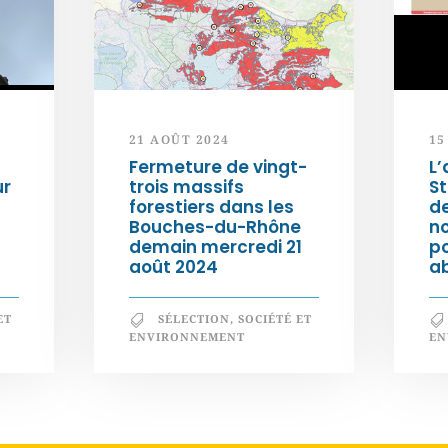
21 AOÛT 2024
15
Fermeture de vingt-
L’
ur
trois massifs
S
forestiers dans les
d
Bouches-du-Rhône
n
demain mercredi 21
po
août 2024
a
ET
SÉLECTION
,
SOCIÉTÉ ET
ENVIRONNEMENT
EN