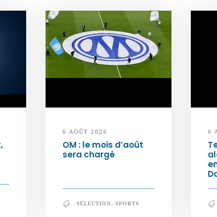
6 AOÛT 2026
6 
,
OM : le mois d’août
Te
sera chargé
al
e
Da
SÉLECTION
,
SPORTS