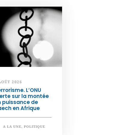
AOÛT 2026
rrorisme. L’ONU
erte sur la montée
n puissance de
ech en Afrique
A LA UNE
,
POLITIQUE