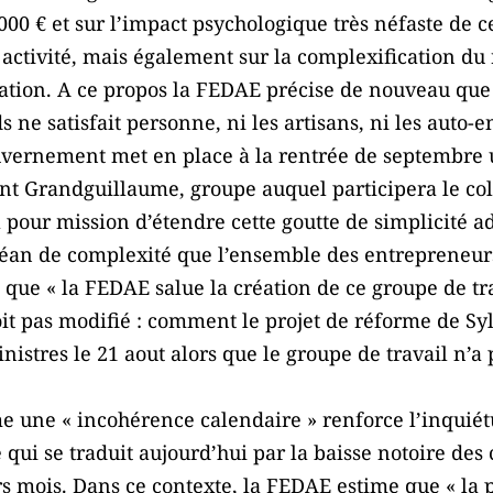
 000 € et sur l’impact psychologique très néfaste de 
 activité, mais également sur la complexification du
cation. A ce propos la FEDAE précise de nouveau que 
 ne satisfait personne, ni les artisans, ni les auto-e
ouvernement met en place à la rentrée de septembre 
nt Grandguillaume, groupe auquel participera le col
 pour mission d’étendre cette goutte de simplicité a
océan de complexité que l’ensemble des entrepreneur
s que « la FEDAE salue la création de ce groupe de tra
oit pas modifié : comment le projet de réforme de Syl
nistres le 21 aout alors que le groupe de travail n’a
e une « incohérence calendaire » renforce l’inquiét
qui se traduit aujourd’hui par la baisse notoire des 
rs mois. Dans ce contexte, la FEDAE estime que « la 