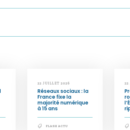
22 JUILLET 2026
22
d
Réseaux sociaux : la
Pr
France fixe la
ro
majorité numérique
l’
à 15 ans
ri
FLASH ACTU