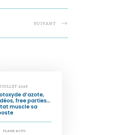
SUIVANT
 JUILLET 2026
otoxyde d’azote,
déos, free parties…
État muscle sa
poste
FLASH ACTU