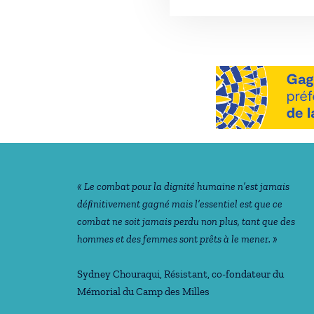
Notre philosophie
« Le combat pour la dignité humaine n’est jamais
déﬁnitivement gagné mais l’essentiel est que ce
combat ne soit jamais perdu non plus, tant que des
hommes et des femmes sont prêts à le mener. »
Sydney Chouraqui
, Résistant, co-fondateur du
Mémorial du Camp des Milles