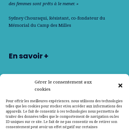
des femmes sont prêts à le mener. »
Sydney Chouraqui
, Résistant, co-fondateur du
Mémorial du Camp des Milles
En savoir +
Nos partenaires
Gérer le consentement aux
cookies
Qui sommes-nous ?
Pour offrir les meilleures expériences, nous utilisons des technologies
telles que les cookies pour stocker et/ou accéder aux informations des
Contactez-nous
appareils. Le fait de consentir à ces technologies nous permettra de
traiter des données telles que le comportement de navigation ou les
ID uniques sur ce site. Le fait de ne pas consentir ou de retirer son
Mentions légales
consentement peut avoir un effet négatif sur certaines