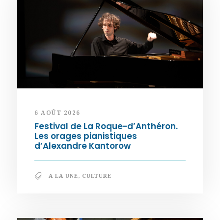
6 AOÛT 2026
Festival de La Roque-d’Anthéron.
Les orages pianistiques
d’Alexandre Kantorow
A LA UNE
,
CULTURE