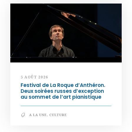
5 AOÛT 2026
Festival de La Roque d’Anthéron.
Deux soirées russes d’exception
au sommet de l’art pianistique
A LA UNE
,
CULTURE