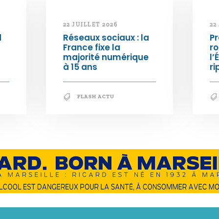
22 JUILLET 2026
22
d
Réseaux sociaux : la
Pr
France fixe la
ro
majorité numérique
l’
à 15 ans
ri
FLASH ACTU