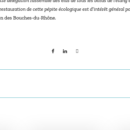
tte délégation rassemble des élus de tous les bords de l’étang 
a restauration de cette pépite écologique est d’intérêt général po
ion des Bouches-du-Rhône.