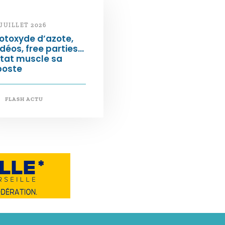
 JUILLET 2026
otoxyde d’azote,
déos, free parties…
État muscle sa
poste
FLASH ACTU