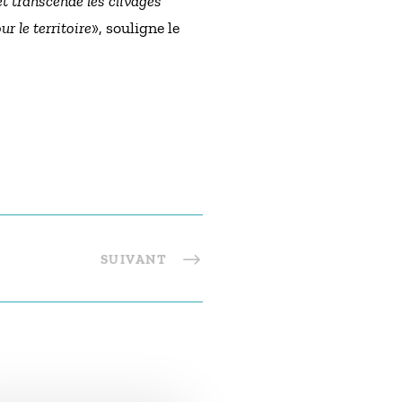
et transcende les clivages
ur le territoire
», souligne le
SUIVANT