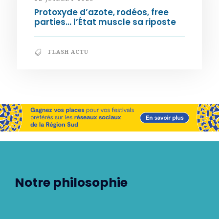
Protoxyde d’azote, rodéos, free
parties… l’État muscle sa riposte
FLASH ACTU
Notre philosophie