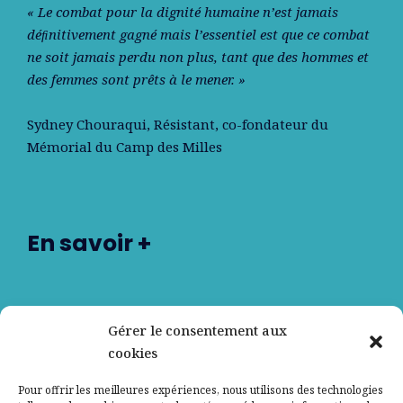
« Le combat pour la dignité humaine n’est jamais
déﬁnitivement gagné mais l’essentiel est que ce combat
ne soit jamais perdu non plus, tant que des hommes et
des femmes sont prêts à le mener. »
Sydney Chouraqui
, Résistant, co-fondateur du
Mémorial du Camp des Milles
En savoir +
Nos partenaires
Gérer le consentement aux
cookies
Qui sommes-nous ?
Pour offrir les meilleures expériences, nous utilisons des technologies