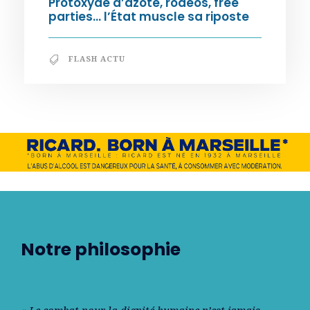
Protoxyde d’azote, rodéos, free
parties… l’État muscle sa riposte
FLASH ACTU
Notre philosophie
« Le combat pour la dignité humaine n’est jamais