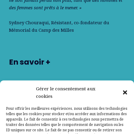
des femmes sont prêts à le mener. »
Sydney Chouraqui
, Résistant, co-fondateur du
Mémorial du Camp des Milles
En savoir +
Nos partenaires
Gérer le consentement aux
cookies
Qui sommes-nous ?
Pour offrir les meilleures expériences, nous utilisons des technologies
telles que les cookies pour stocker et/ou accéder aux informations des
Contactez-nous
appareils. Le fait de consentir à ces technologies nous permettra de
traiter des données telles que le comportement de navigation ou les
ID uniques sur ce site. Le fait de ne pas consentir ou de retirer son
Mentions légales