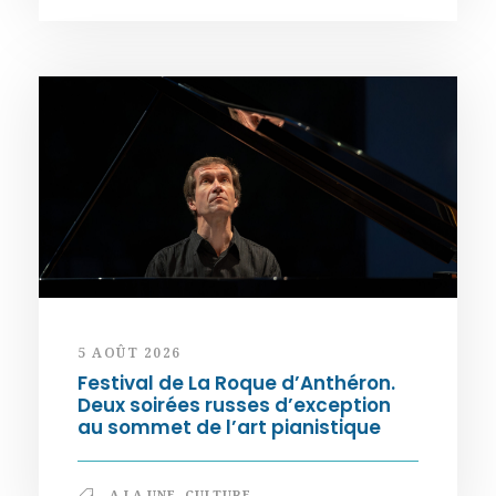
5 AOÛT 2026
Festival de La Roque d’Anthéron.
Deux soirées russes d’exception
au sommet de l’art pianistique
A LA UNE
,
CULTURE