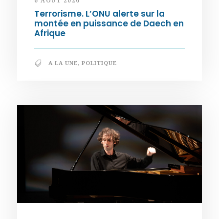
6 AOÛT 2026
Terrorisme. L’ONU alerte sur la
montée en puissance de Daech en
Afrique
A LA UNE
,
POLITIQUE