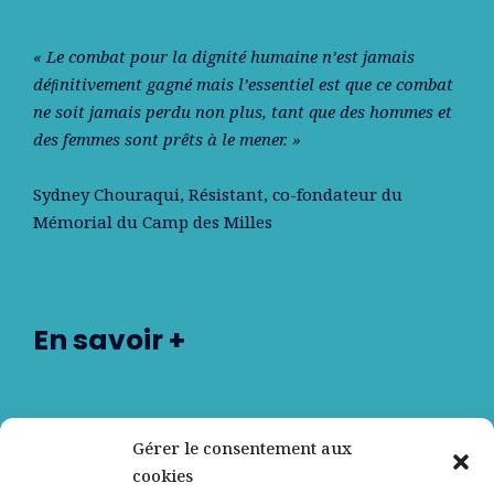
« Le combat pour la dignité humaine n’est jamais
déﬁnitivement gagné mais l’essentiel est que ce combat
ne soit jamais perdu non plus, tant que des hommes et
des femmes sont prêts à le mener. »
Sydney Chouraqui
, Résistant, co-fondateur du
Mémorial du Camp des Milles
En savoir +
Nos partenaires
Gérer le consentement aux
cookies
Qui sommes-nous ?