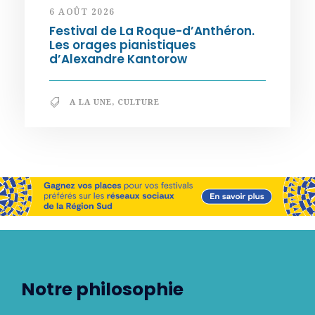
6 AOÛT 2026
Festival de La Roque-d’Anthéron.
Les orages pianistiques
d’Alexandre Kantorow
A LA UNE
,
CULTURE
Notre philosophie