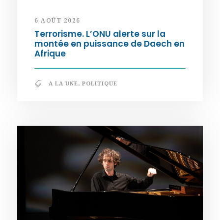
6 AOÛT 2026
Terrorisme. L’ONU alerte sur la
montée en puissance de Daech en
Afrique
A LA UNE
,
POLITIQUE