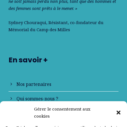
ne soit jamais perdu non plus, tant que des hommes et
des femmes sont prêts à le mener. »
Sydney Chouraqui
, Résistant, co-fondateur du
Mémorial du Camp des Milles
En savoir +
Nos partenaires
Qui sommes-nous ?
Gérer le consentement aux
Contactez-nous
cookies