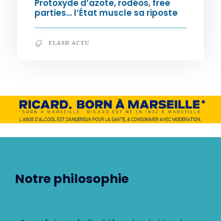
Protoxyde d’azote, rodéos, free
parties… l’État muscle sa riposte
FLASH ACTU
Notre philosophie