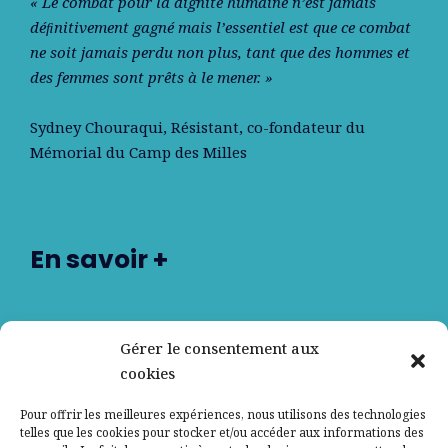
« Le combat pour la dignité humaine n’est jamais
déﬁnitivement gagné mais l’essentiel est que ce combat
ne soit jamais perdu non plus, tant que des hommes et
des femmes sont prêts à le mener. »
Sydney Chouraqui
, Résistant, co-fondateur du
Mémorial du Camp des Milles
En savoir +
Nos partenaires
Gérer le consentement aux
cookies
Qui sommes-nous ?
Pour offrir les meilleures expériences, nous utilisons des technologies
telles que les cookies pour stocker et/ou accéder aux informations des
Contactez-nous