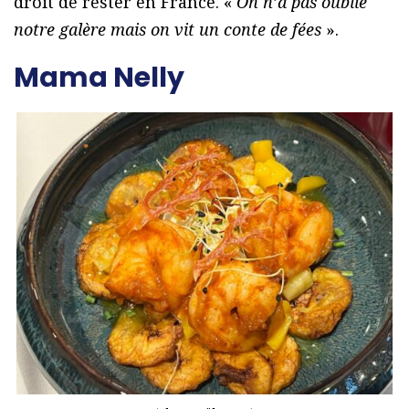
droit de rester en France. «
On n’a pas oublié
notre galère mais on vit un conte de fées
».
Mama Nelly