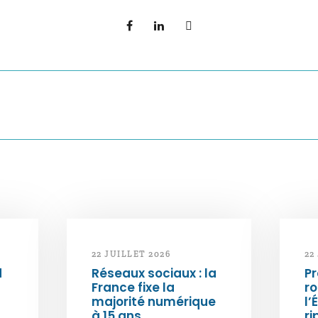
22 JUILLET 2026
22
d
Réseaux sociaux : la
Pr
France fixe la
ro
majorité numérique
l’
à 15 ans
ri