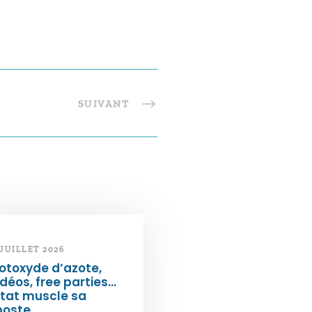
SUIVANT
 JUILLET 2026
otoxyde d’azote,
déos, free parties…
État muscle sa
poste