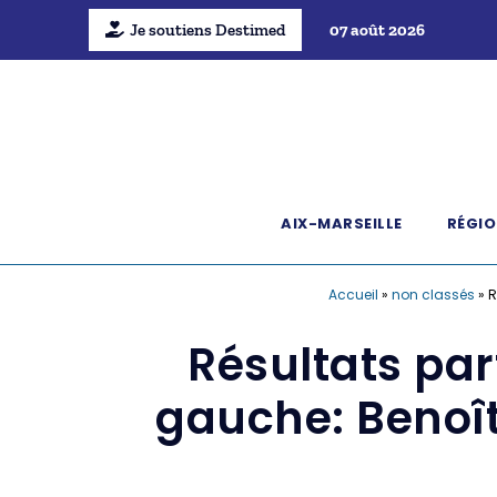
Je soutiens Destimed
07 août 2026
AIX-MARSEILLE
RÉGIO
Accueil
»
non classés
»
R
Résultats part
gauche: Benoî