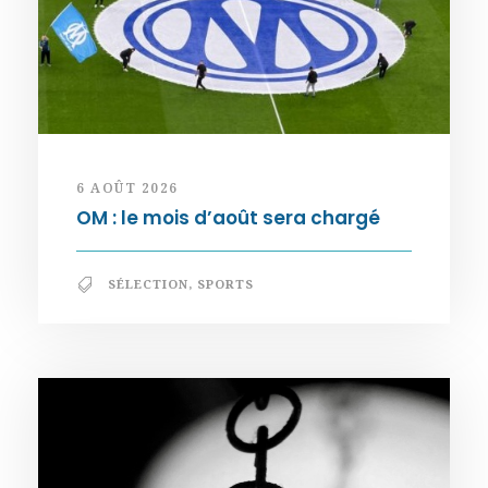
6 AOÛT 2026
OM : le mois d’août sera chargé
SÉLECTION
,
SPORTS