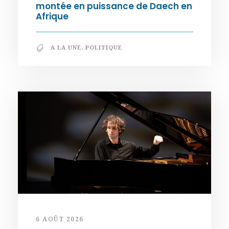
montée en puissance de Daech en
Afrique
A LA UNE
,
POLITIQUE
6 AOÛT 2026