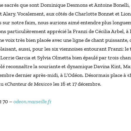
ue sacrés que sont Dominique Desmons et Antoine Bonelli,
t Alary. Vocalement, aux côtés de Charlotte Bonnet et Lion
s sur notre faim, nous aurions aimé entendre plus longuem
s particulièrement apprécié la Franzi de Cécilia Arbel, à 
 une voix très bien placée avec une ligne de chant puissante
aisant, aussi, pour les six viennoises entourant Franzi: le t
, Lorrie Garcia et Sylvia Olmetta bien épaulé par trois c
blé reconnaître la souriante et dynamique Davina Kint, Ma
vembre dernier après-midi, à L’Odéon. Désormais place à «
u «
Chanteur de Mexico
» les 16 et 17 décembre.
52 70 –
odeon.marseille.fr