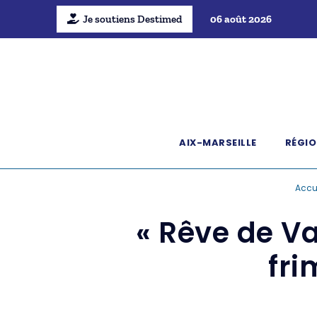
Je soutiens Destimed
06 août 2026
AIX-MARSEILLE
RÉGIO
Accu
« Rêve de Val
fri