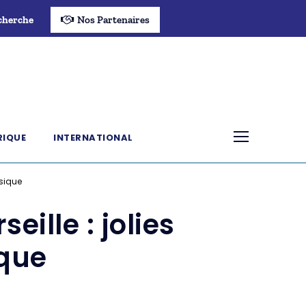
cherche
Nos Partenaires
RIQUE
INTERNATIONAL
usique
eille : jolies
ique