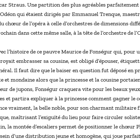
car Straus. Une partition des plus agréables parfaitement 
l’Odéon qui étaient dirigés par Emmanuel Trenque, maest
du chœur de l’opéra à celle d’orchestres de dimensions diff
ochain dans cette même salle, à la tête de l’orchestre de
ec l’histoire de ce pauvre Maurice de Fonségur qui, pour un
croyait embrasser sa cousine, est obligé d’épouser, étiquett
ral. Il faut dire que le baiser en question fut déposé en p
e et mondaine alors que la princesse et la cousine portaien
ur de jupons, Fonségur craquera vite pour les beaux yeux 
es et partira expliquer à la princesse comment gagner le 
ince vraiment, la belle noble, pour son charmant militaire f
que, maîtrisant l’exiguïté du lieu pour faire circuler solist
rdin, la montée d’escaliers permet de positionner le chœur
 sein d’une distribution jeune et homogène, qui joue parf