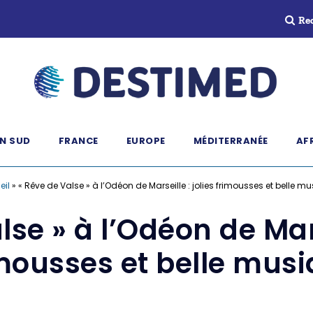
Re
N SUD
FRANCE
EUROPE
MÉDITERRANÉE
AF
eil
»
« Rêve de Valse » à l’Odéon de Marseille : jolies frimousses et belle m
se » à l’Odéon de Mars
mousses et belle mus