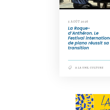
5 AOÛT 2026
La Roque-
d’Anthéron. Le
Festival internation
de piano réussit sa
transition
A LA UNE
,
CULTURE