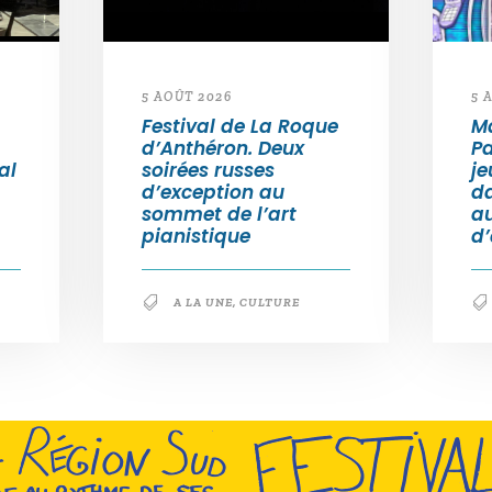
5 AOÛT 2026
5 
Festival de La Roque
Ma
d’Anthéron. Deux
Pa
al
soirées russes
je
d’exception au
da
sommet de l’art
a
pianistique
d
A LA UNE
,
CULTURE