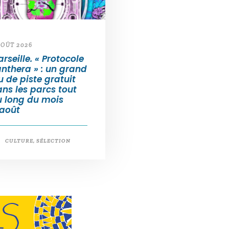
AOÛT 2026
rseille. « Protocole
nthera » : un grand
u de piste gratuit
ns les parcs tout
u long du mois
’août
CULTURE
,
SÉLECTION