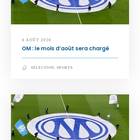
6 AOÛT 2026
OM : le mois d’août sera chargé
SÉLECTION
,
SPORTS