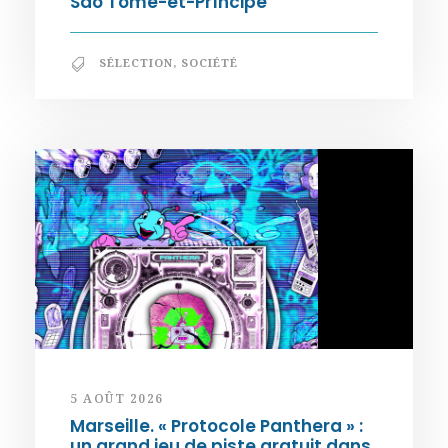
São Tomé-et-Príncipe
SÉLECTION
,
SOCIÉTÉ
5 AOÛT 2026
Marseille. « Protocole Panthera » :
un grand jeu de piste gratuit dans