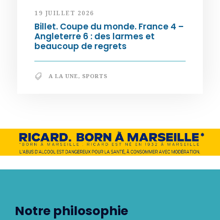
19 JUILLET 2026
Billet. Coupe du monde. France 4 –
Angleterre 6 : des larmes et
beaucoup de regrets
A LA UNE
,
SPORTS
Notre philosophie