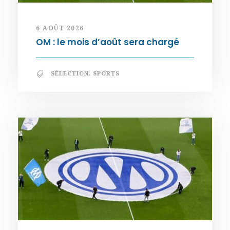
6 AOÛT 2026
OM : le mois d’août sera chargé
SÉLECTION
,
SPORTS