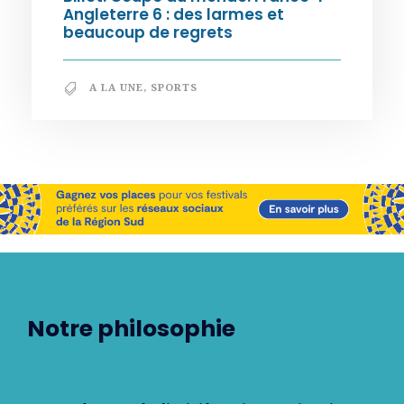
Angleterre 6 : des larmes et
beaucoup de regrets
A LA UNE
,
SPORTS
Notre philosophie