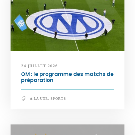
24 JUILLET 2026
OM : le programme des matchs de
préparation
A LA UNE
,
SPORTS