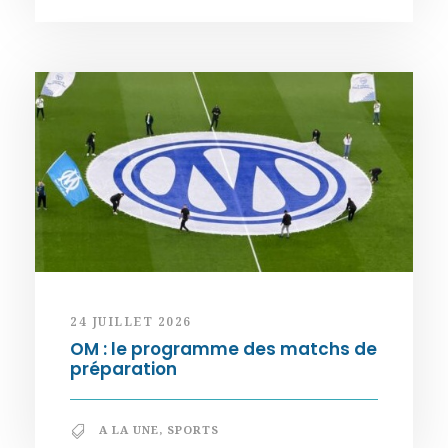
24 JUILLET 2026
OM : le programme des matchs de
préparation
A LA UNE
,
SPORTS